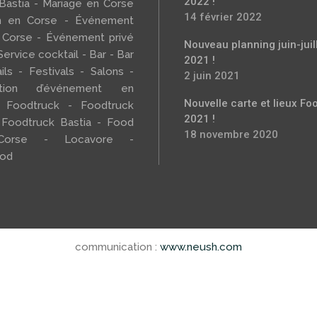
2022 !
 Bastia - Mariage en Corse
14 février 2022
h en Corse - Événement
 Corse - Événement privé
Nouveau planning juin-juil
Service cocktail - Bar - Bar
2021 !
ils - Festivals - Salons -
2 juin 2021
sation d’événement en
Nouvelle carte et lieux Fo
 Foodtruck - Foodtruck
2021 !
 Foodtruck Bastia - Food
18 novembre 2020
Corse - Locavore -
ood
communication :
www.neush.com