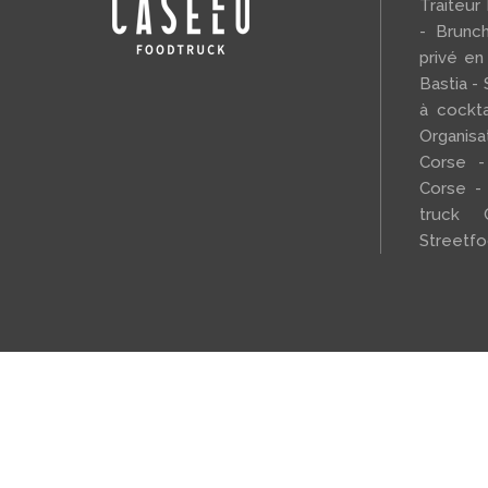
Traiteur
- Brunc
privé en
Bastia - 
à cockta
Organi
Corse -
Corse -
truck 
Streetf