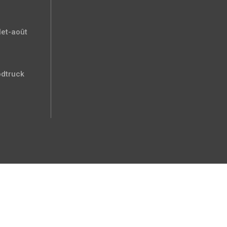
let-août
odtruck