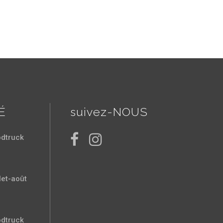
É
suivez-NOUS
odtruck
let-août
odtruck