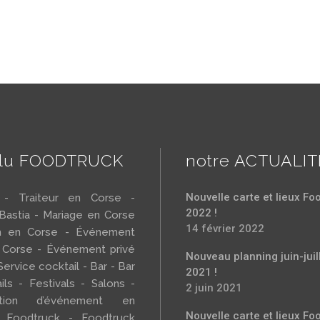
llu FOODTRUCK
notre ACTUALIT
Nouvelle carte et lieux Fo
r - Traiteur en Corse -
2022 !
 Bastia - Mariage en Corse
14 février 2022
h en Corse - Événement
 Corse - Événement privé
Nouveau planning juin-juil
Service cocktail - Bar - Bar
2021 !
ils - Festivals - Salons -
2 juin 2021
sation d’événement en
Nouvelle carte et lieux Fo
 Foodtruck - Foodtruck