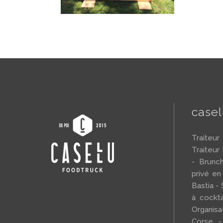
case
Traiteu
Traiteur
- Brunc
privé en
Bastia - 
à cockta
Organi
Corse -