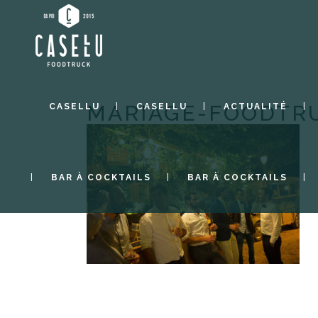
MARIAGE-FOODTR
CASELLU
CASELLU
ACTUALITÉ
BAR À COCKTAILS
BAR À COCKTAILS