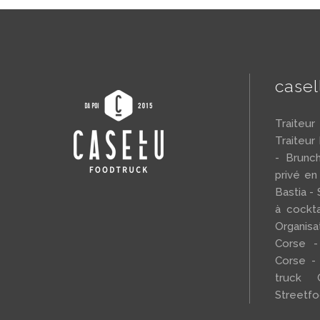
case
Traiteu
Traiteur
- Brunc
privé en
Bastia - 
à cockta
Organi
Corse -
Corse -
truck 
Streetf