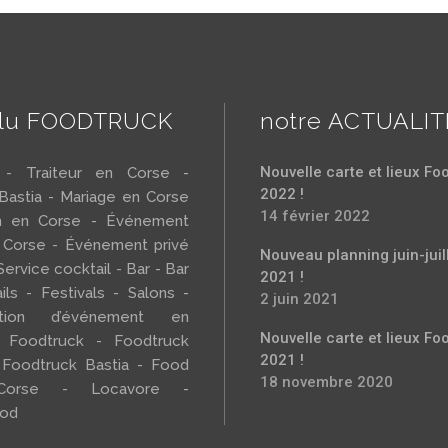
llu FOODTRUCK
notre ACTUALIT
Nouvelle carte et lieux Fo
r - Traiteur en Corse -
2022 !
 Bastia - Mariage en Corse
14 février 2022
h en Corse - Événement
 Corse - Événement privé
Nouveau planning juin-juil
Service cocktail - Bar - Bar
2021 !
ils - Festivals - Salons -
2 juin 2021
sation d’événement en
Nouvelle carte et lieux Fo
 Foodtruck - Foodtruck
2021 !
 Foodtruck Bastia - Food
18 novembre 2020
Corse - Locavore -
ood