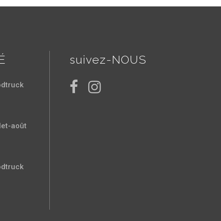
É
suivez-NOUS
odtruck
let-août
odtruck