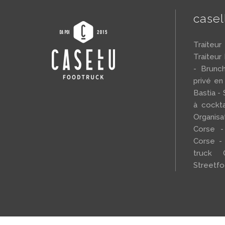
case
Traiteu
Traiteur
- Brunc
privé en
Bastia - 
à cockta
Organi
Corse -
Corse -
truck 
Streetf