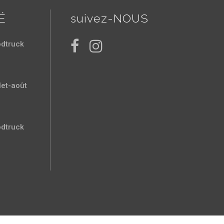
É
suivez-NOUS
odtruck
let-août
odtruck