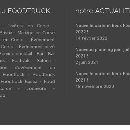
llu FOODTRUCK
notre ACTUALIT
Nouvelle carte et lieux Fo
r - Traiteur en Corse -
2022 !
 Bastia - Mariage en Corse
14 février 2022
h en Corse - Événement
 Corse - Événement privé
Nouveau planning juin-juil
Service cocktail - Bar - Bar
2021 !
ils - Festivals - Salons -
2 juin 2021
sation d’événement en
Nouvelle carte et lieux Fo
 Foodtruck - Foodtruck
2021 !
 Foodtruck Bastia - Food
18 novembre 2020
Corse - Locavore -
ood