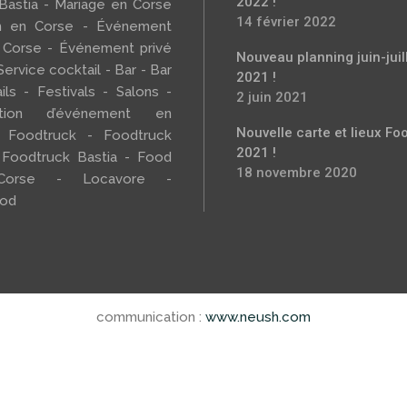
2022 !
 Bastia - Mariage en Corse
14 février 2022
h en Corse - Événement
 Corse - Événement privé
Nouveau planning juin-juil
Service cocktail - Bar - Bar
2021 !
ils - Festivals - Salons -
2 juin 2021
sation d’événement en
Nouvelle carte et lieux Fo
 Foodtruck - Foodtruck
2021 !
 Foodtruck Bastia - Food
18 novembre 2020
Corse - Locavore -
ood
communication :
www.neush.com