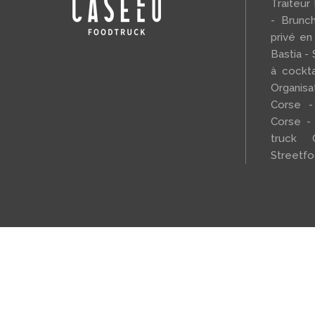
Traiteur
- Brunc
privé en
Bastia - 
à cockta
Organi
Corse -
Corse -
truck 
Streetf