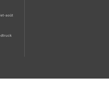
let-août
odtruck